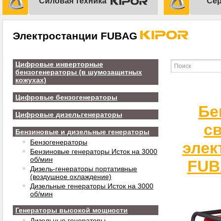
Силовая техника
Сер
Электростанции FUBAG
Цифровые инверторные
бензогенераторы (в шумозащитных
кожухах)
Цифровые бензогенераторы
Бе
Цифровые дизельгенераторы
с
Бензиновые и дизельные генераторы
Бензогенераторы
элек
Бензиновые генераторы Исток на 3000
об/мин
FUB
Дизель-генераторы портативные
(воздушное охлаждение)
Дизельные генераторы Исток на 3000
об/мин
Генераторы высокой мощности
Дизельные генераторы