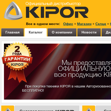
Все в одном месте:
Офис
+
Магазин
+
Склад
+
Главная
Каталог
О компании
Новости
Ди