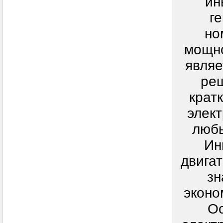
ин
г
но
мощн
являе
ре
крат
элек
любы
Ин
двига
зн
эконо
О