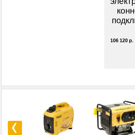
элект
конн
подкл
106 120 р.