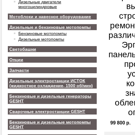
Дизельные двигатели
в
многоцилиндровые
стр
Мотоблоки и навесное оборудование
ремон
Дизельные и бензиновые мотопомпы
различ
Бензиновые мотопомпы
Дизельные мотопомпы
Эр
Светобашни
панель
Опции
пр
Запчасти
у
Дизельные электростанции ИСТОК
ко
(жидкостное охлаждение, 1500 об/мин)
зн
Бензиновые и дизельные генераторы
обле
GESHT
о
Сварочные электростанции GESHT
Бензиновые и дизельные мотопомпы
99 800 р.
GESHT