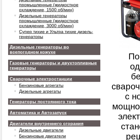
промышленные (жидкостное
охлаждение, 1500 об/мин)
Дизельные генераторы
промышленные (жидкостное
охлаждение, 3000 об/мин)
Супер тихие и Ультра тихие дизель-
генераторы
Дизельные генераторы во
всепогодном кожухе
По
Газовые генераторы и двухтопливные
о
генераторы
б
Сварочные электростанции
свароч
Бензиновые агрегаты
Дизельные агрегаты
с н
Генераторы постоянного тока
мощно
Автоматика и Автозапуск
элек
Двигатели внутреннего сгорания
стан
Дизельные двигатели
ре
Бензиновые двигатели