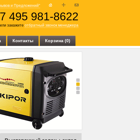
тзывов и Предложений"
7 495 981-8622
или закажите
отбратный звонок менеджера
а
Контакты
Корзина (
0
)