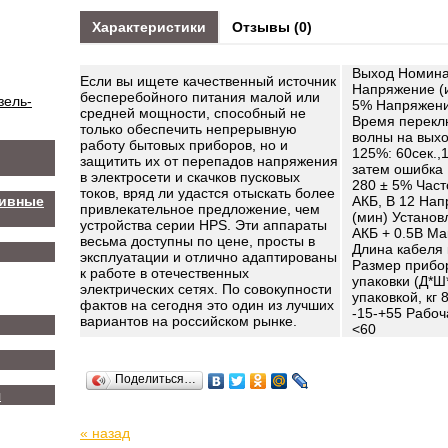
Характеристики
Отзывы (0)
Выход Номина
Если вы ищете качественный источник
Напряжение (и
бесперебойного питания малой или
зель-
5% Напряжение
средней мощности, способный не
Время перекл
только обеспечить непрерывную
волны на выхо
работу бытовых приборов, но и
125%: 60сек.,
защитить их от перепадов напряжения
затем ошибка 
в электросети и скачков пусковых
280 ± 5% Част
токов, вряд ли удастся отыскать более
ливные
АКБ, В 12 Нап
привлекательное предложение, чем
(мин) Устано
устройства серии HPS. Эти аппараты
АКБ + 0.5В Ма
весьма доступны по цене, просты в
Длина кабеля 
эксплуатации и отлично адаптированы
Размер прибор
к работе в отечественных
упаковки (Д*Ш
электрических сетях. По совокупности
упаковкой, кг
фактов на сегодня это один из лучших
-15-+55 Рабоч
вариантов на российском рынке.
<60
Поделиться…
я
« назад