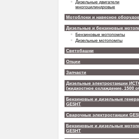
Дизельные двигатели
многоцилиндровые
Мотоблоки и навесное оборудо
Дизельные и бензиновые мото
Бензиновые мотопомпы
Дизельные мотопомпы
Светобашни
Опции
Запчасти
Дизельные электростанции ИС
(жидкостное охлаждение, 1500 о
Бензиновые и дизельные генер
GESHT
Сварочные электростанции GE
Бензиновые и дизельные мото
GESHT