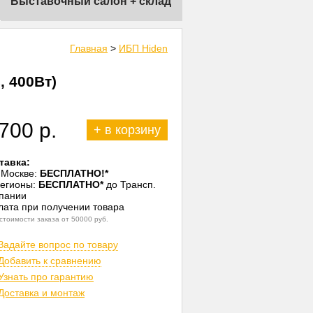
Выставочный салон + склад
Главная
>
ИБП Hiden
, 400Вт)
700 р.
+ в корзину
тавка:
о Москве:
БЕСПЛАТНО!*
регионы:
БЕСПЛАТНО*
до Трансп.
пании
плата при получении товара
 стоимости заказа от 50000 руб.
Задайте вопрос по товару
Добавить к сравнению
Узнать про гарантию
Доставка и монтаж