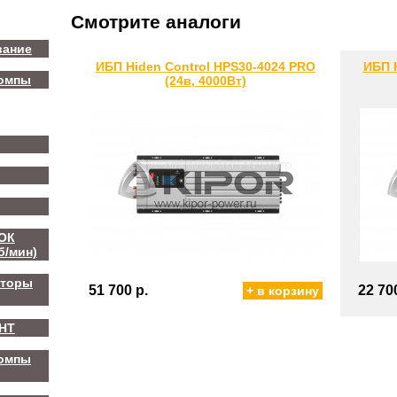
Смотрите аналоги
вание
ИБП Hiden Control HPS30-4024 PRO
ИБП H
помпы
(24в, 4000Вт)
ТОК
б/мин)
аторы
51 700 р.
22 70
+ в корзину
SHT
помпы