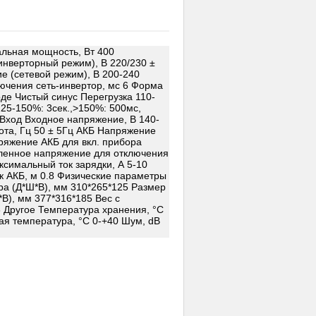
льная мощность, Вт 400
нверторный режим), В 220/230 ±
 (сетевой режим), В 200-240
ючения сеть-инвертор, мс 6 Форма
де Чистый синус Перегрузка 110-
125-150%: 3сек.,>150%: 500мс,
Вход Входное напряжение, В 140-
ота, Гц 50 ± 5Гц АКБ Напряжение
ряжение АКБ для вкл. прибора
вленное напряжение для отключения
ксимальный ток зарядки, А 5-10
к АКБ, м 0.8 Физические параметры
а (Д*Ш*В), мм 310*265*125 Размер
*В), мм 377*316*185 Вес с
 8 Другое Температура хранения, °C
ая температура, °C 0-+40 Шум, dB