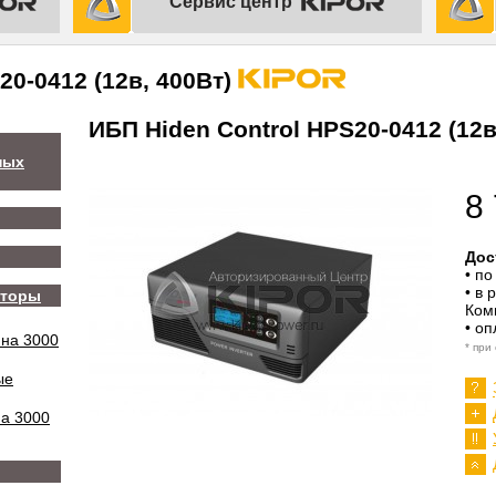
Сервис центр
20-0412 (12в, 400Вт)
ИБП Hiden Control HPS20-0412 (12в
ных
8 
Дос
• п
• в 
аторы
Ком
• о
 на 3000
* при
ые
на 3000