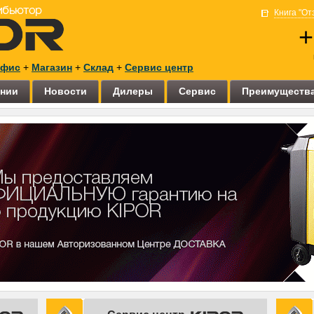
Книга "О
+
фис
+
Магазин
+
Склад
+
Сервис центр
ании
Новости
Дилеры
Сервис
Преимуществ