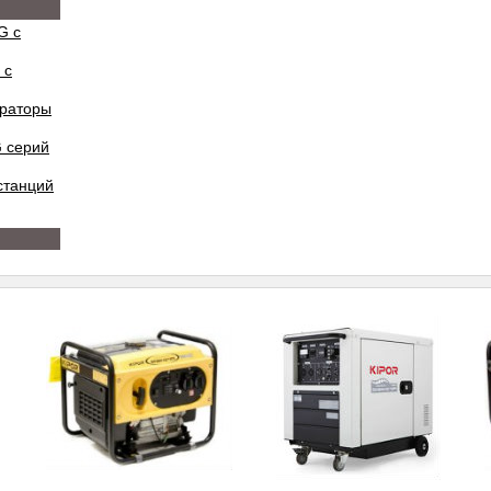
G с
 с
ераторы
 серий
станций